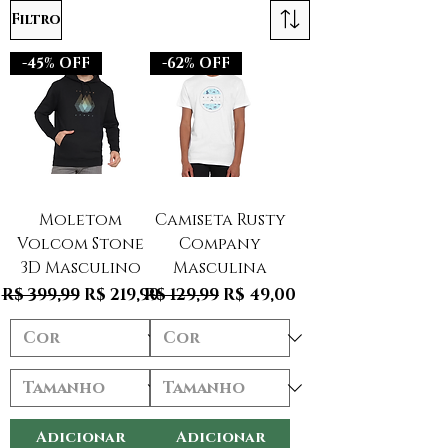
Filtro
-45% OFF
-62% OFF
Moletom
Camiseta Rusty
Volcom Stone
Company
3D Masculino
Masculina
Preço normal
Preço promocional
Preço normal
Preço promocional
R$ 399,99
R$ 219,99
R$ 129,99
R$ 49,00
Adicionar
Adicionar