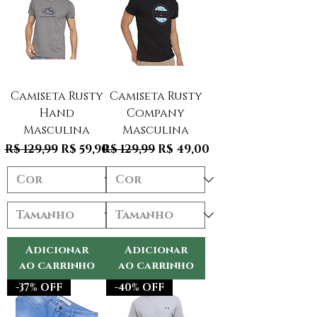
Camiseta Rusty
Camiseta Rusty
Hand
Company
Masculina
Masculina
Preço normal
Preço promocional
Preço normal
Preço promocional
R$ 129,99
R$ 59,90
R$ 129,99
R$ 49,00
Adicionar
Adicionar
ao carrinho
ao carrinho
-37% OFF
-40% OFF