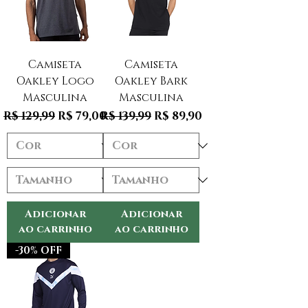
Camiseta
Camiseta
Oakley Logo
Oakley Bark
Masculina
Masculina
Preço normal
Preço promocional
Preço normal
Preço promocional
R$ 129,99
R$ 79,00
R$ 139,99
R$ 89,90
Adicionar
Adicionar
ao carrinho
ao carrinho
-30% OFF