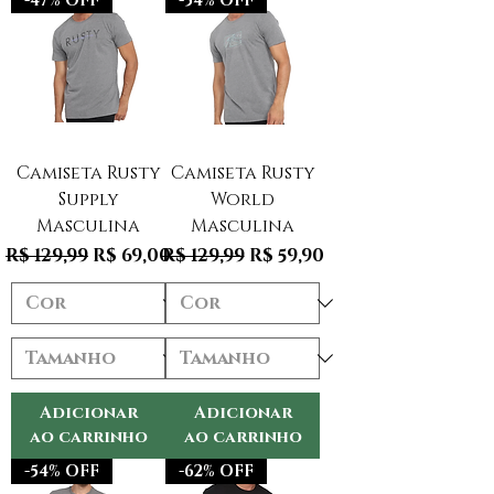
-47% OFF
-54% OFF
Camiseta Rusty
Camiseta Rusty
Supply
World
Masculina
Masculina
Preço normal
Preço promocional
Preço normal
Preço promocional
R$ 129,99
R$ 69,00
R$ 129,99
R$ 59,90
Adicionar
Adicionar
ao carrinho
ao carrinho
-54% OFF
-62% OFF