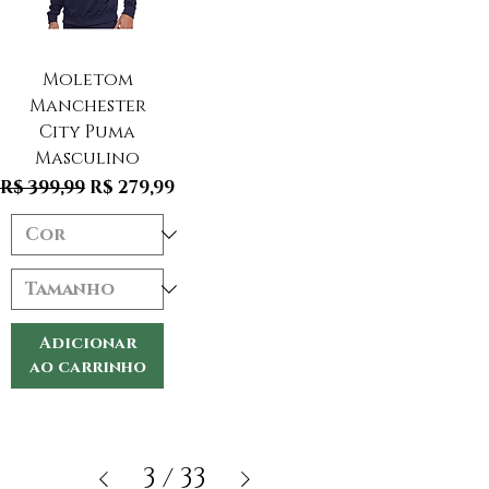
Moletom
Manchester
City Puma
Masculino
Preço normal
Preço promocional
R$ 399,99
R$ 279,99
Adicionar
ao carrinho
3
/
33