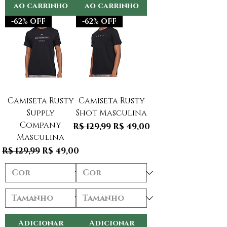
ao carrinho
ao carrinho
-62% OFF
-62% OFF
Camiseta Rusty
Camiseta Rusty
Supply
Shot Masculina
Company
Preço normal
Preço promocional
R$ 129,99
R$ 49,00
Masculina
Preço normal
Preço promocional
R$ 129,99
R$ 49,00
Adicionar
Adicionar