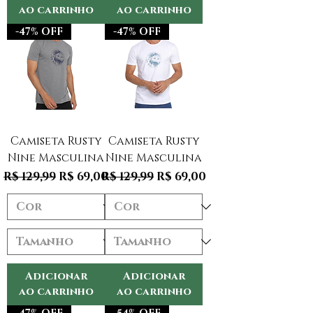
ao carrinho
ao carrinho
-47% OFF
-47% OFF
Camiseta Rusty
Camiseta Rusty
Nine Masculina
Nine Masculina
Preço normal
Preço promocional
Preço normal
Preço promocional
R$ 129,99
R$ 69,00
R$ 129,99
R$ 69,00
Adicionar
Adicionar
ao carrinho
ao carrinho