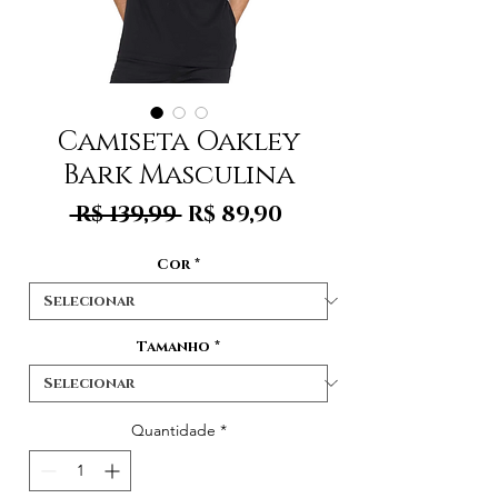
Camiseta Oakley
Bark Masculina
Preço
Preço
 R$ 139,99 
R$ 89,90
normal
promocional
Cor
*
Tamanho
*
Quantidade
*