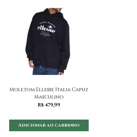
Moletom Ellesse Italia Capuz
Moletom Ellesse I
Masculino
Preço
R$ 479,99
Adicionar ao carrinho
Adicionar ao 