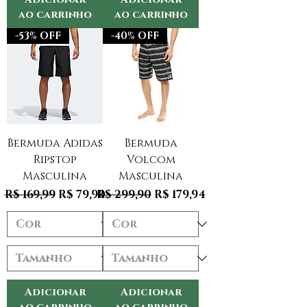
ao carrinho
ao carrinho
-53% OFF
-40% OFF
Bermuda Adidas
Bermuda
Ripstop
Volcom
Masculina
Masculina
Preço normal
Preço promocional
Preço normal
Preço promocional
R$ 169,99
R$ 79,90
R$ 299,90
R$ 179,94
Adicionar
Adicionar