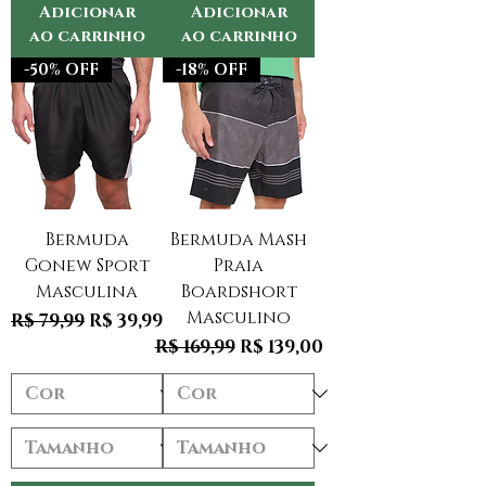
Adicionar
Adicionar
ao carrinho
ao carrinho
-50% OFF
-18% OFF
Bermuda
Bermuda Mash
Gonew Sport
Praia
Masculina
Boardshort
Masculino
Preço normal
Preço promocional
R$ 79,99
R$ 39,99
Preço normal
Preço promocional
R$ 169,99
R$ 139,00