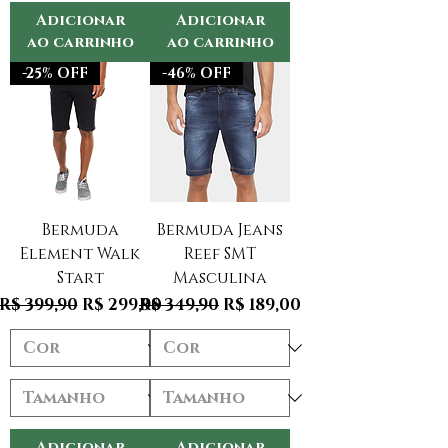
Adicionar
Adicionar
ao carrinho
ao carrinho
-25% OFF
-46% OFF
Bermuda
Bermuda Jeans
Element Walk
Reef SMT
Start
Masculina
Preço normal
Preço promocional
Preço normal
Preço promocional
R$ 399,90
R$ 299,90
R$ 349,90
R$ 189,00
Adicionar
Adicionar