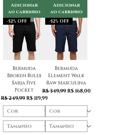
Adicionar
Adicionar
ao carrinho
ao carrinho
-52% OFF
-52% OFF
Bermuda
Bermuda
Broken Rules
Element Walk
Sarja Five
Raw Masculina
Pocket
Preço normal
Preço promocional
R$ 349,99
R$ 168,00
Preço normal
Preço promocional
R$ 249,99
R$ 119,99