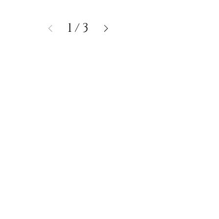
1
/
3
QUERÊNCIA
Precisa de ajuda?
Visite o
Suporte ao Cliente
para atendimento ou nos
contate pelo WhatsAPP: