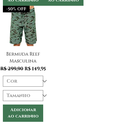
ao carrinho
ao carrinho
-50% OFF
Bermuda Reef
Masculina
Preço normal
Preço promocional
R$ 299,90
R$ 149,95
Adicionar
ao carrinho