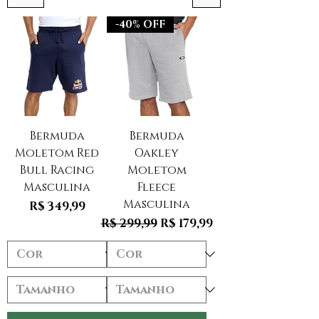
-40% OFF
Bermuda
Bermuda
Moletom Red
Oakley
Bull Racing
Moletom
Masculina
Fleece
Masculina
Preço
R$ 349,99
Preço normal
Preço promocional
R$ 299,99
R$ 179,99