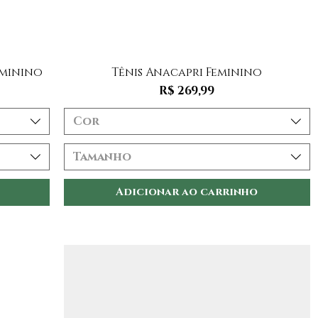
Visualização rápida
eminino
Tênis Anacapri Feminino
Preço
R$ 269,99
Cor
Tamanho
Adicionar ao carrinho