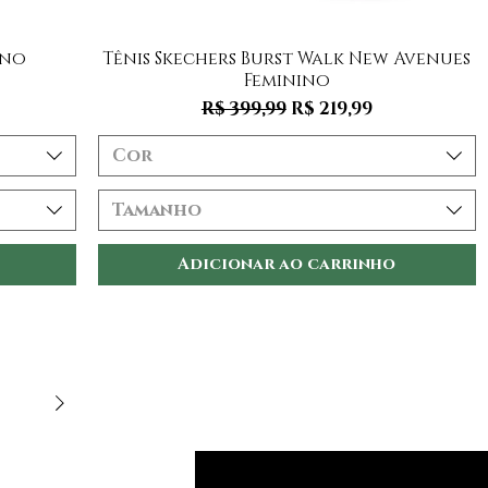
Visualização rápida
ino
Tênis Skechers Burst Walk New Avenues
Feminino
mocional
Preço normal
Preço promociona
R$ 399,99
R$ 219,99
Cor
Tamanho
Adicionar ao carrinho
5