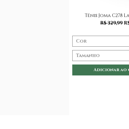
Visualização
Tênis Joma C278 L
Preço nor
P
R$ 329,99
R$
Cor
Tamanho
Adicionar ao