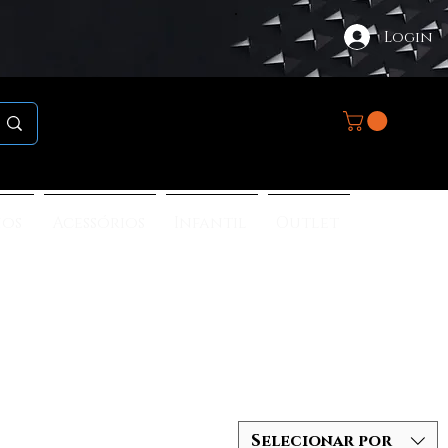
Login
nos
Acessórios
Infantil
Outlet
OS
Selecionar por