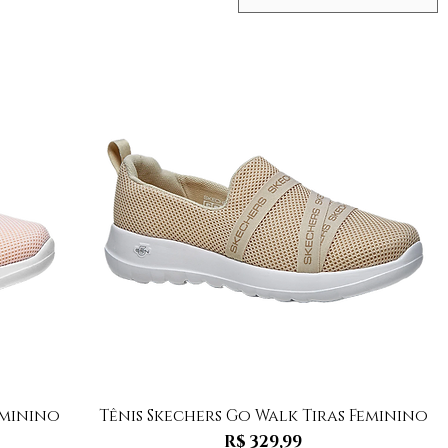
Visualização rápida
eminino
Tênis Skechers Go Walk Tiras Feminino
Preço
R$ 329,99