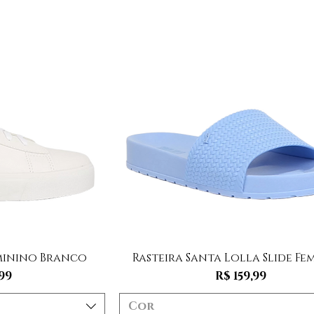
 rápida
Visualização rápida
eminino Branco
Rasteira Santa Lolla Slide Fe
Preço
99
R$ 159,99
Cor