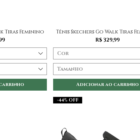
 rápida
Visualização rápida
k Tiras Feminino
Tênis Skechers Go Walk Tiras F
Preço
99
R$ 329,99
Cor
Tamanho
 carrinho
Adicionar ao carrinho
-44% OFF