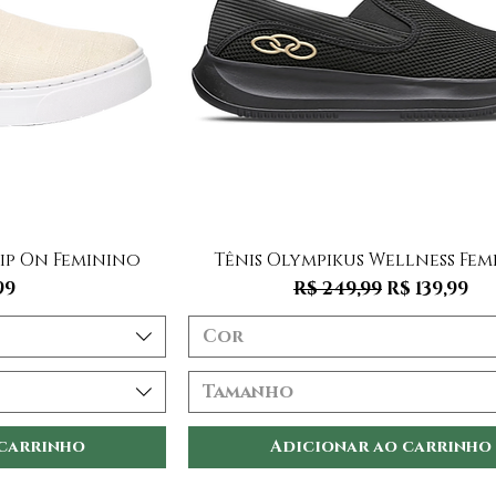
 rápida
Visualização rápida
lip On Feminino
Tênis Olympikus Wellness Fe
Preço normal
Preço pro
99
R$ 249,99
R$ 139,99
Cor
Tamanho
 carrinho
Adicionar ao carrinho