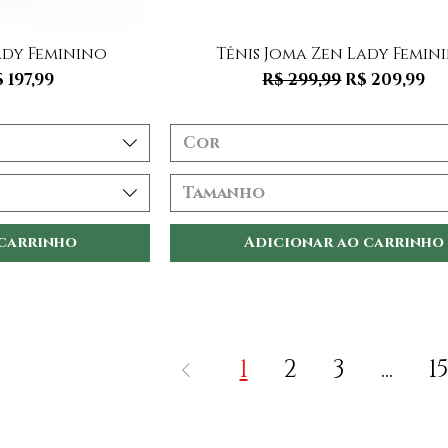
 rápida
Visualização rápida
ady Feminino
Tênis Joma Zen Lady Femin
mal
reço promocional
Preço normal
Preço pro
 197,99
R$ 299,99
R$ 209,99
Cor
Tamanho
 carrinho
Adicionar ao carrinho
1
2
3
...
1