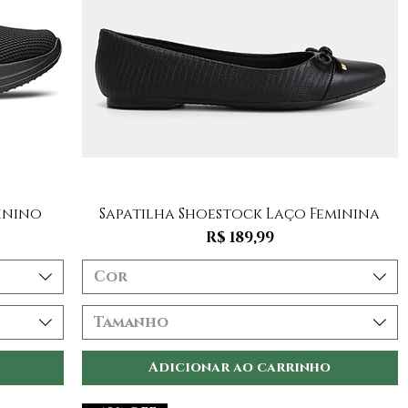
Visualização rápida
minino
Sapatilha Shoestock Laço Feminina
mocional
Preço
R$ 189,99
Cor
Tamanho
Adicionar ao carrinho