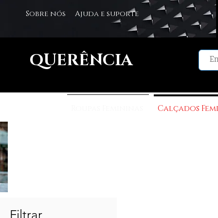
Sobre nós
Ajuda e suporte
QUERÊNCIA
Roupas Femininas
Calçados Fem
C
Filtrar