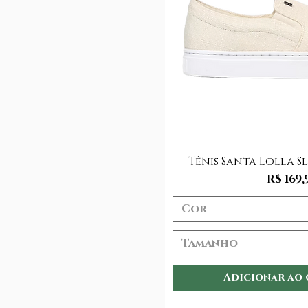
Visualização
Tênis Santa Lolla S
Preço
R$ 169,
Cor
Tamanho
Adicionar ao