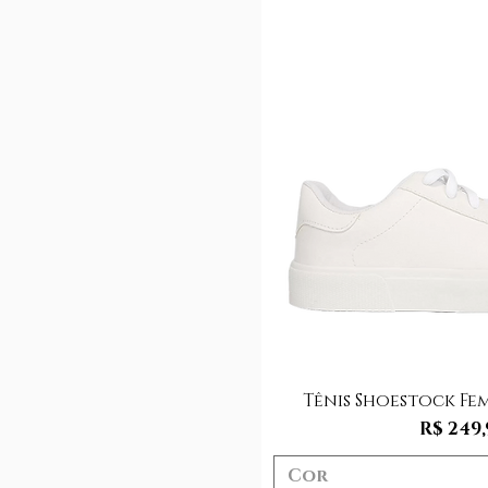
Visualização
Tênis Shoestock F
Preço
R$ 249,
Cor