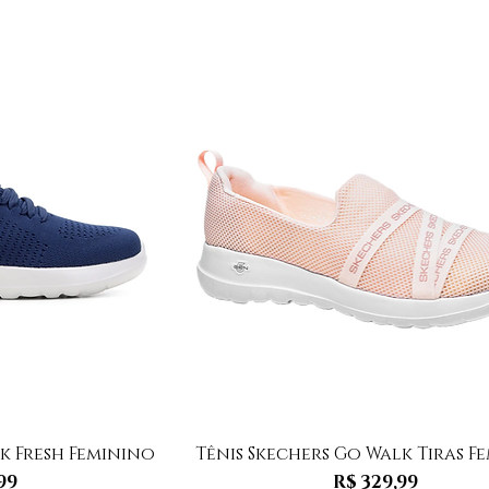
 rápida
Visualização rápida
k Fresh Feminino
Tênis Skechers Go Walk Tiras F
Preço
99
R$ 329,99