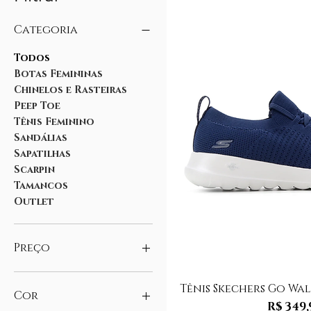
Categoria
Todos
Botas Femininas
Chinelos e Rasteiras
Peep Toe
Tênis Feminino
Sandálias
Sapatilhas
Scarpin
Tamancos
Outlet
Preço
Visualização
Tênis Skechers Go Wal
R$ 14
R$ 560
Cor
Preço
R$ 349,