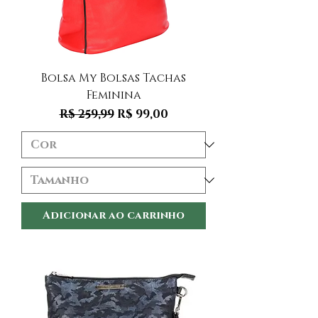
Bolsa My Bolsas Tachas
Feminina
Preço normal
Preço promocional
R$ 259,99
R$ 99,00
Adicionar ao carrinho