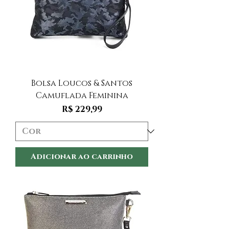
Bolsa Loucos & Santos
Camuflada Feminina
Preço
R$ 229,99
Adicionar ao carrinho