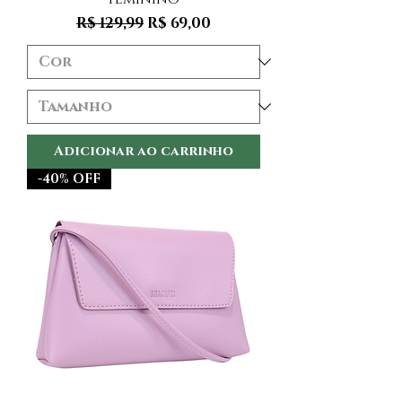
Preço normal
Preço promocional
R$ 129,99
R$ 69,00
Adicionar ao carrinho
-40% OFF