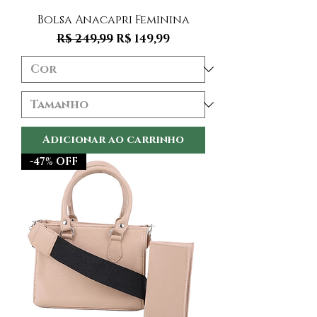
Bolsa Anacapri Feminina
Preço normal
Preço promocional
R$ 249,99
R$ 149,99
Adicionar ao carrinho
-47% OFF