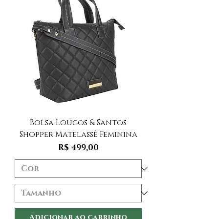
Bolsa Loucos & Santos
Shopper Matelassê Feminina
Preço
R$ 499,00
Adicionar ao carrinho