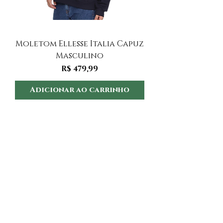
Moletom Ellesse Italia Capuz
Moletom Ellesse I
Masculino
Preço
R$ 479,99
Adicionar ao carrinho
Adicionar ao 