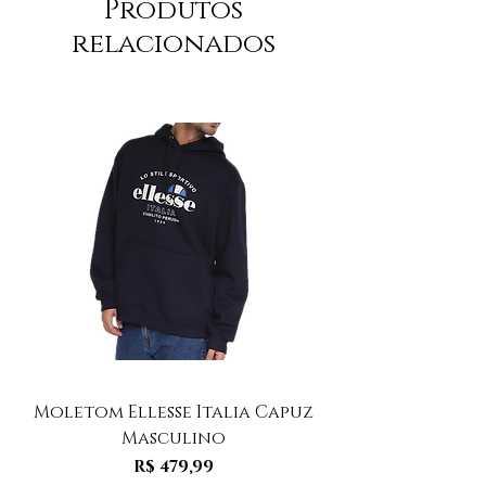
Produtos
relacionados
Moletom Ellesse Italia Capuz
Moletom Ellesse I
Masculino
Preço
R$ 479,99