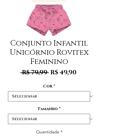
Conjunto Infantil
Unicórnio Rovitex
Feminino
Preço
Preço
 R$ 79,99 
R$ 49,90
normal
promocional
Cor
*
Tamanho
*
Quantidade
*