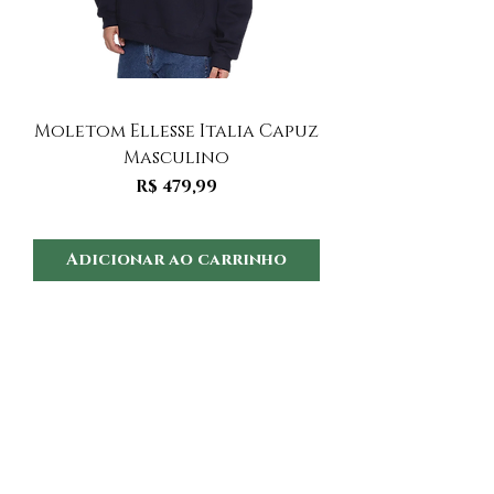
Moletom Ellesse Italia Capuz
Moletom Ellesse I
Masculino
Preço
R$ 479,99
Adicionar ao carrinho
Adicionar ao 