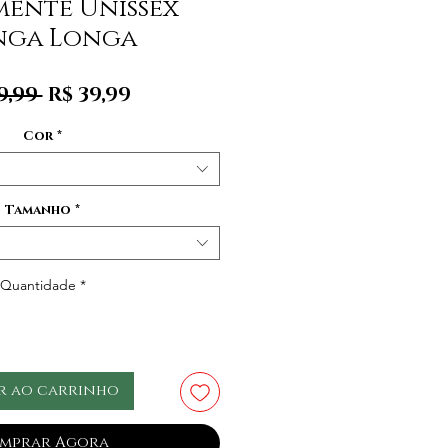
mente Unissex
ga Longa
Preço
Preço
9,99 
R$ 39,99
normal
promocional
Cor
*
Tamanho
*
Quantidade
*
r ao carrinho
mprar Agora