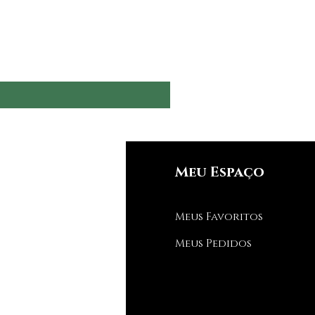
nfos
Meu Espaço
Q
Meus Favoritos
bre nós
Meus Pedidos
porte ao Cliente
de estamos