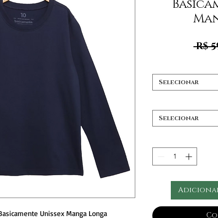
Basica
Man
 R$ 5
Selecionar
Selecionar
Adiciona
 Basicamente Unissex Manga Longa
Co