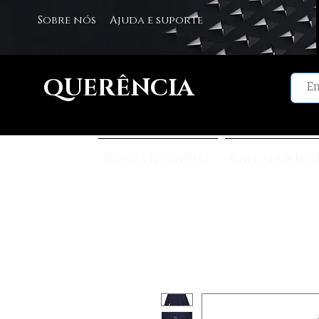
Sobre nós
Ajuda e suporte
QUERÊNCIA
Roupas Femininas
Calçados Fem