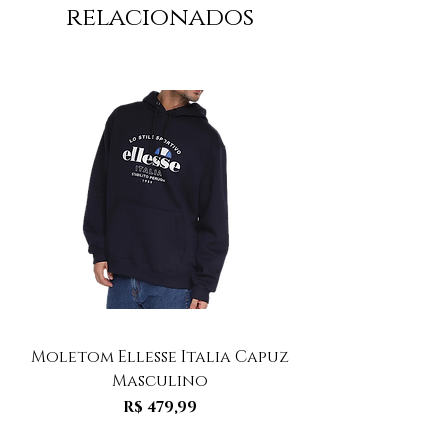
relacionados
Moletom Ellesse Italia Capuz
Moletom Ellesse I
Masculino
Preço
R$ 479,99