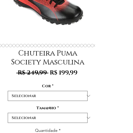
Chuteira Puma
Society Masculina
Preço
Preço
 R$ 249,99 
R$ 199,99
normal
promocional
Cor
*
Tamanho
*
Quantidade
*