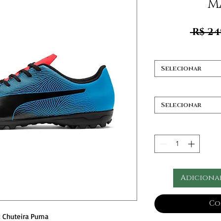
M
 R$ 24
Selecionar
Selecionar
Adiciona
Co
Chuteira Puma