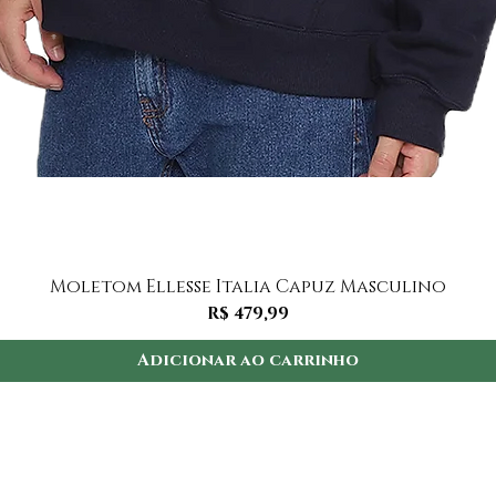
Visualização rápida
Moletom Ellesse Italia Capuz Masculino
Preço
R$ 479,99
Adicionar ao carrinho
Institucional
I