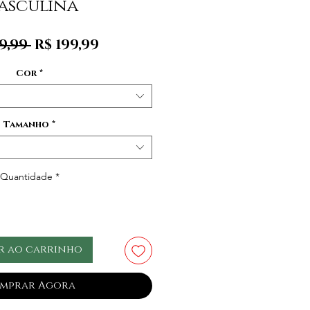
asculina
Preço
Preço
9,99 
R$ 199,99
normal
promocional
Cor
*
Tamanho
*
Quantidade
*
r ao carrinho
mprar Agora