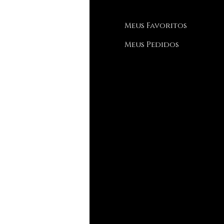
Q
Meus Favoritos
bre nós
Meus Pedidos
porte ao Cliente
de estamos
streamento
ia de Tamanhos
og