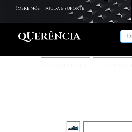
Sobre nós
Ajuda e suporte
QUERÊNCIA
Roupas Femininas
Calçados Fem