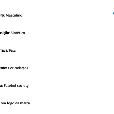
ro:
Masculino
sição
: Sintético
Trava:
Fixa
nto:
Por cadarços
a:
Futebol society
 Com logo da marca