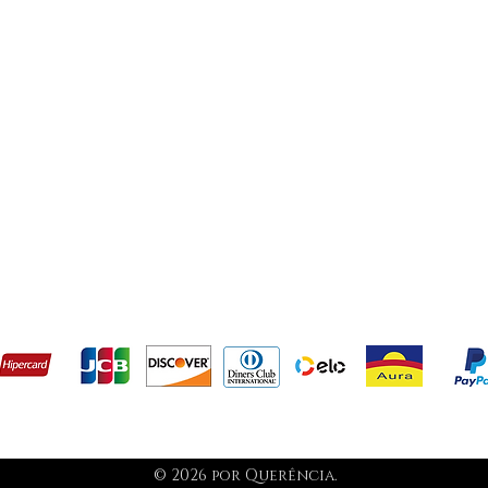
evolução
Termos e condições
s aceitamos como métodos de pagament
© 2026 por Querência.