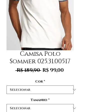
Camisa Polo
Sommer 025.31.00517
Preço
Preço
 R$ 189,90 
R$ 99,00
normal
promocional
Cor
*
Tamanho
*