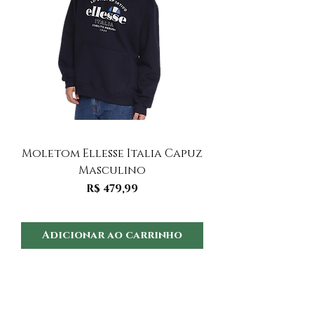
Moletom Ellesse Italia Capuz
Moletom Ellesse I
Masculino
Preço
R$ 479,99
Adicionar ao carrinho
Adicionar ao 