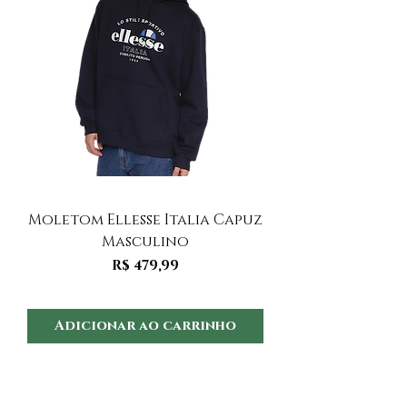
Moletom Ellesse Italia Capuz
Moletom Ellesse I
Masculino
Preço
R$ 479,99
Adicionar ao carrinho
Adicionar ao 