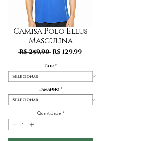
Camisa Polo Ellus
Masculina
Preço
Preço
 R$ 259,90 
R$ 129,99
normal
promocional
Cor
*
Tamanho
*
Quantidade
*