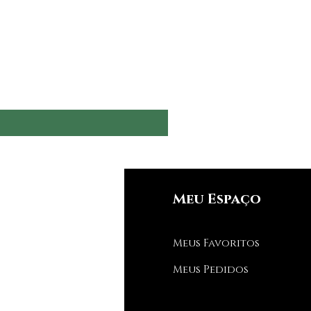
nfos
Meu Espaço
Q
Meus Favoritos
bre nós
Meus Pedidos
porte ao Cliente