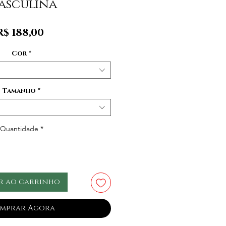
asculina
Preço
R$ 188,00
Cor
*
Tamanho
*
Quantidade
*
r ao carrinho
mprar Agora