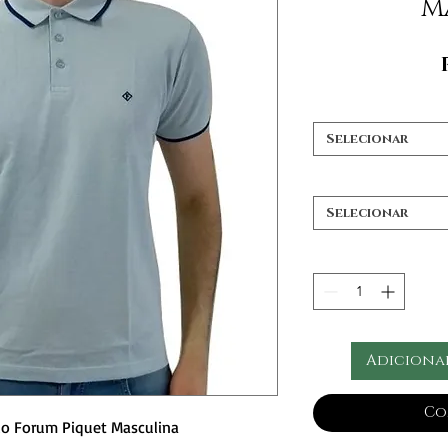
M
Selecionar
Selecionar
Adiciona
Co
lo Forum Piquet Masculina