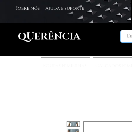
Sobre nós
Ajuda e suporte
QUERÊNCIA
Roupas Femininas
Calçados Fem