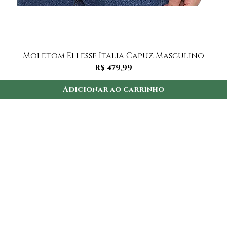
Visualização rápida
Moletom Ellesse Italia Capuz Masculino
Preço
R$ 479,99
Adicionar ao carrinho
Institucional
I
ninas
Como comprar
FA
emininos
Segurança
So
culinas
Envio
Su