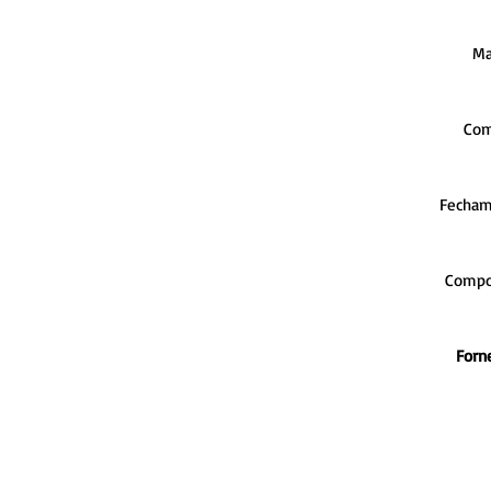
Ma
Com
Fecham
Compo
Forn