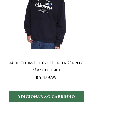
Moletom Ellesse Italia Capuz
Moletom Ellesse I
Masculino
Preço
R$ 479,99
Adicionar ao carrinho
Adicionar ao 