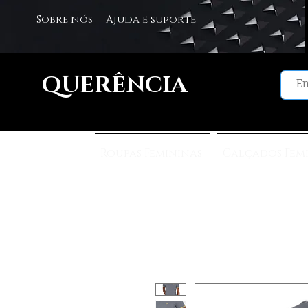
Sobre nós
Ajuda e suporte
QUERÊNCIA
Roupas Femininas
Calçados Fem