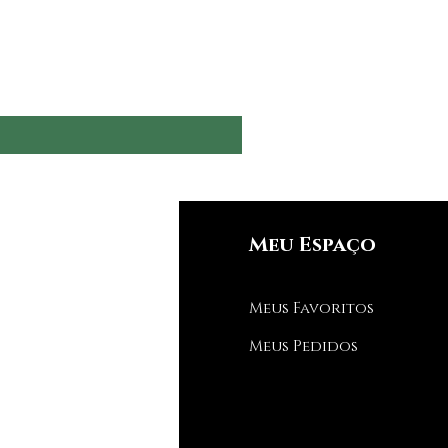
nfos
Meu Espaço
Q
Meus Favoritos
bre nós
Meus Pedidos
porte ao Cliente
de estamos