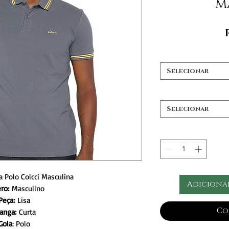
M
Selecionar
Selecionar
 Polo Colcci Masculina
Adiciona
ro:
Masculino
Peça:
Lisa
Co
anga:
Curta
Gola
: Polo