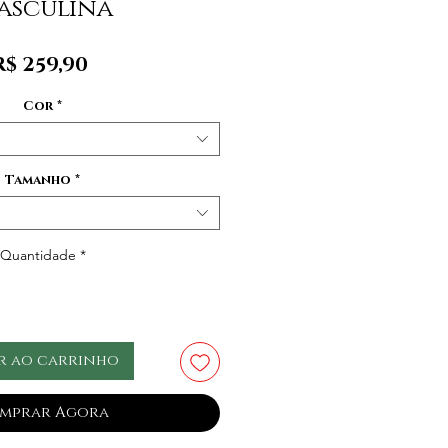
asculina
Preço
R$ 259,90
Cor
*
Tamanho
*
Quantidade
*
r ao carrinho
mprar Agora