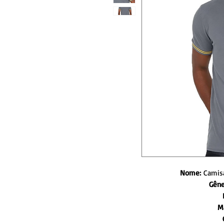
Nome:
Camisa
Gêne
M