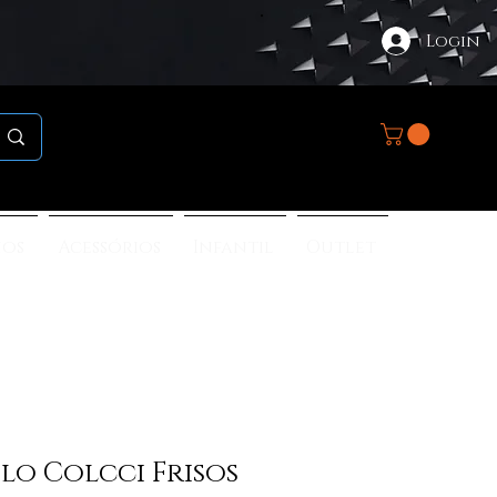
Login
nos
Acessórios
Infantil
Outlet
lo Colcci Frisos