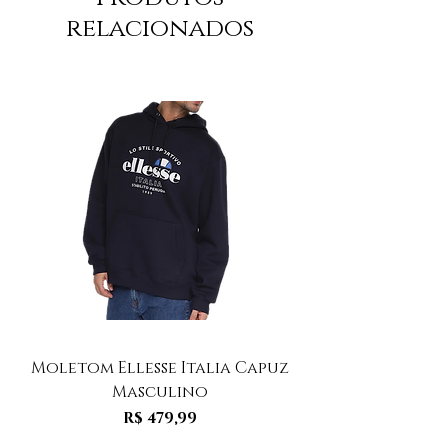
relacionados
Moletom Ellesse Italia Capuz
Moletom Ellesse I
Masculino
Preço
R$ 479,99