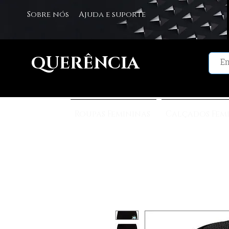
Sobre nós
Ajuda e suporte
QUERÊNCIA
Roupas Femininas
Calçados Fem