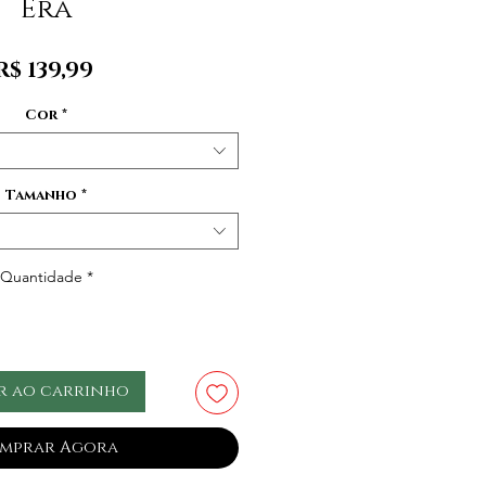
Era
Preço
R$ 139,99
Cor
*
Tamanho
*
Quantidade
*
r ao carrinho
mprar Agora