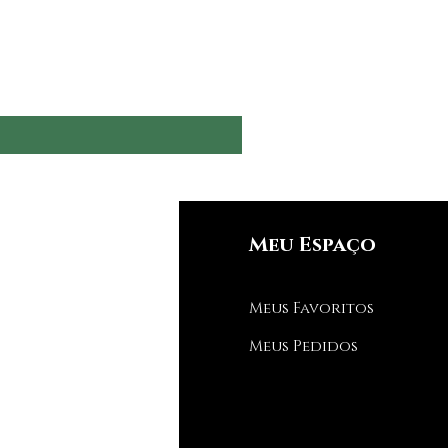
nfos
Meu Espaço
Q
Meus Favoritos
bre nós
Meus Pedidos
porte ao Cliente
de estamos