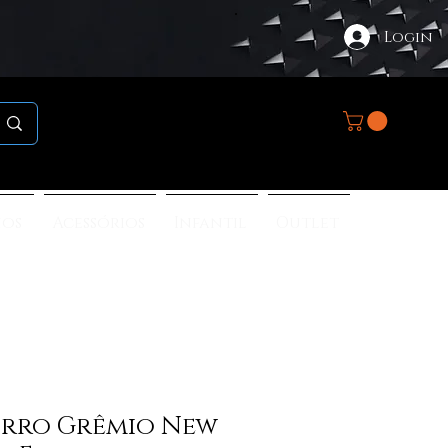
Login
nos
Acessórios
Infantil
Outlet
rro Grêmio New