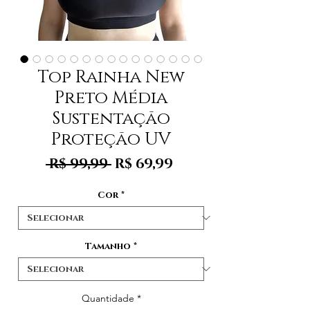
Top Rainha New
Preto Média
Sustentação
Proteção UV
Preço
Preço
 R$ 99,99 
R$ 69,99
normal
promocional
Cor
*
Tamanho
*
Quantidade
*