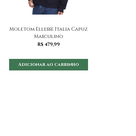
Moletom Ellesse Italia Capuz
Moletom Ellesse I
Masculino
Preço
R$ 479,99
Adicionar ao carrinho
Adicionar ao 