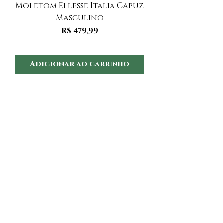
Moletom Ellesse Italia Capuz
Moletom Ellesse I
Masculino
Preço
R$ 479,99
Adicionar ao carrinho
Adicionar ao 