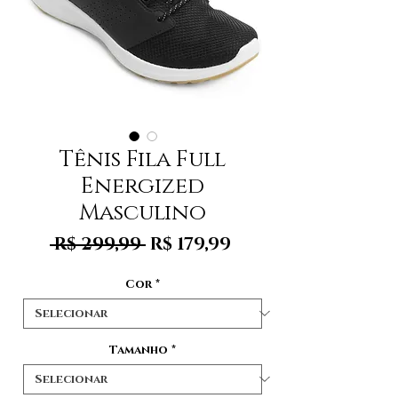
Tênis Fila Full
Energized
Masculino
Preço
Preço
 R$ 299,99 
R$ 179,99
normal
promocional
Cor
*
Tamanho
*