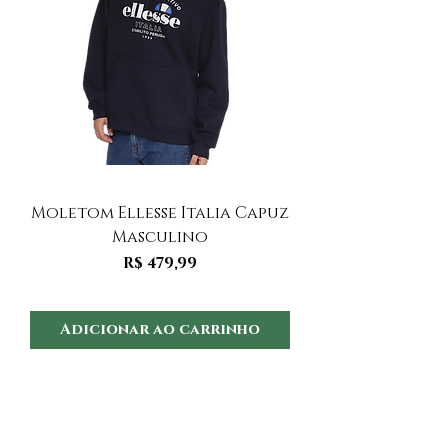
Moletom Ellesse Italia Capuz
Moletom Ellesse I
Masculino
Preço
R$ 479,99
Adicionar ao carrinho
Adicionar ao 