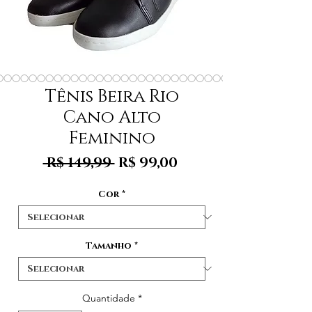
Tênis Beira Rio
Cano Alto
Feminino
Preço
Preço
 R$ 149,99 
R$ 99,00
normal
promocional
Cor
*
Tamanho
*
Quantidade
*