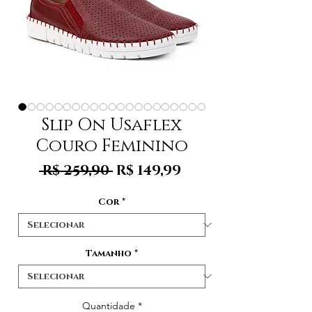
Slip On Usaflex
Couro Feminino
Preço
Preço
 R$ 259,90 
R$ 149,99
normal
promocional
Cor
*
Tamanho
*
Quantidade
*