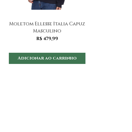
Moletom Ellesse Italia Capuz
Moletom Ellesse I
Masculino
Preço
R$ 479,99
Adicionar ao carrinho
Adicionar ao 