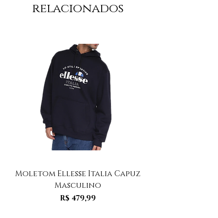
relacionados
Moletom Ellesse Italia Capuz
Moletom Ellesse I
Masculino
Preço
R$ 479,99