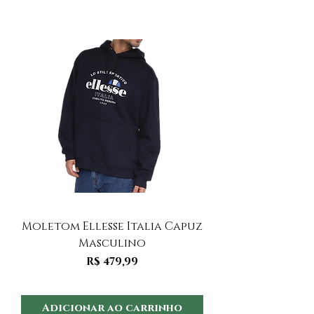
Moletom Ellesse Italia Capuz
Moletom Ellesse I
Masculino
Preço
R$ 479,99
Adicionar ao carrinho
Adicionar ao 