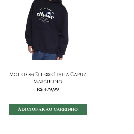
Moletom Ellesse Italia Capuz
Moletom Ellesse I
Masculino
Preço
R$ 479,99
Adicionar ao carrinho
Adicionar ao 