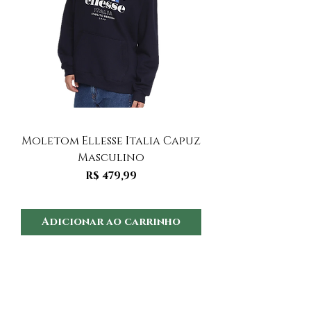
Moletom Ellesse Italia Capuz
Moletom Ellesse I
Masculino
Preço
R$ 479,99
Adicionar ao carrinho
Adicionar ao 