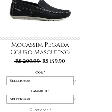
Mocassim Pegada
Couro Masculino
Preço
Preço
 R$ 209,99 
R$ 159,90
normal
promocional
Cor
*
Tamanho
*
Quantidade
*