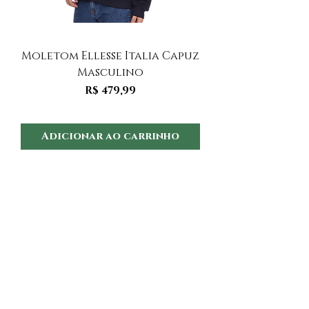
Moletom Ellesse Italia Capuz
Moletom Ellesse I
Masculino
Preço
R$ 479,99
Adicionar ao carrinho
Adicionar ao 