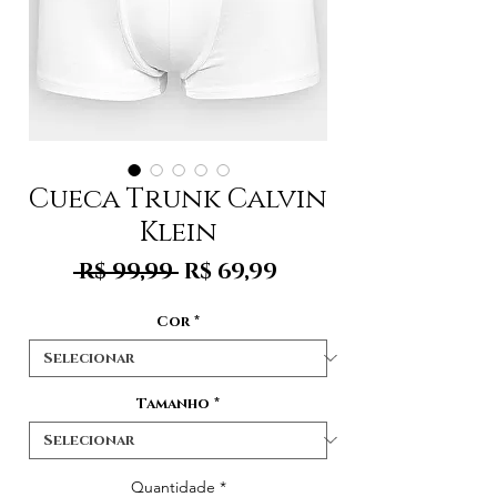
Cueca Trunk Calvin
Klein
Preço
Preço
 R$ 99,99 
R$ 69,99
normal
promocional
Cor
*
Tamanho
*
Quantidade
*