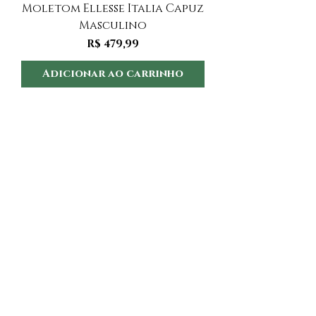
Moletom Ellesse Italia Capuz
Moletom Ellesse I
Masculino
Preço
R$ 479,99
Adicionar ao carrinho
Adicionar ao 