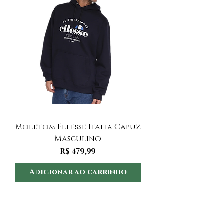
Moletom Ellesse Italia Capuz
Moletom Ellesse I
Masculino
Preço
R$ 479,99
Adicionar ao carrinho
Adicionar ao 