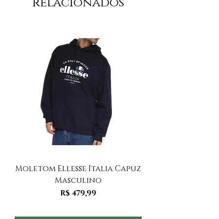
relacionados
Moletom Ellesse Italia Capuz
Moletom Ellesse I
Masculino
Preço
R$ 479,99