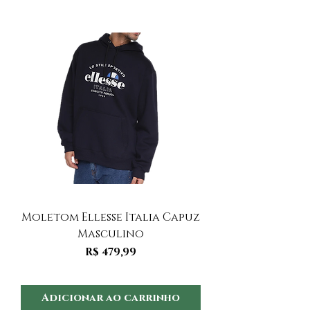
Moletom Ellesse Italia Capuz
Moletom Ellesse I
Masculino
Preço
R$ 479,99
Adicionar ao carrinho
Adicionar ao 