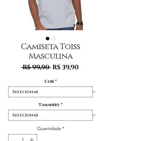
Camiseta Toiss
Masculina
Preço
Preço
 R$ 99,90 
R$ 39,90
normal
promocional
Cor
*
Tamanho
*
Quantidade
*