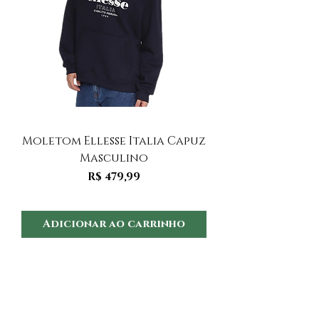
Moletom Ellesse Italia Capuz
Moletom Ellesse I
Masculino
Preço
R$ 479,99
Adicionar ao carrinho
Adicionar ao 