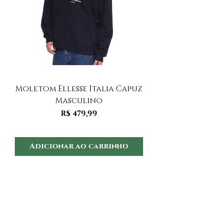
Moletom Ellesse Italia Capuz
Moletom Ellesse I
Masculino
Preço
R$ 479,99
Adicionar ao carrinho
Adicionar ao 