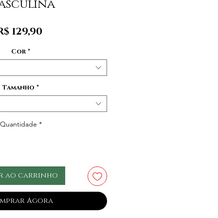
asculina
Preço
R$ 129,90
Cor
*
Tamanho
*
Quantidade
*
r ao carrinho
mprar Agora