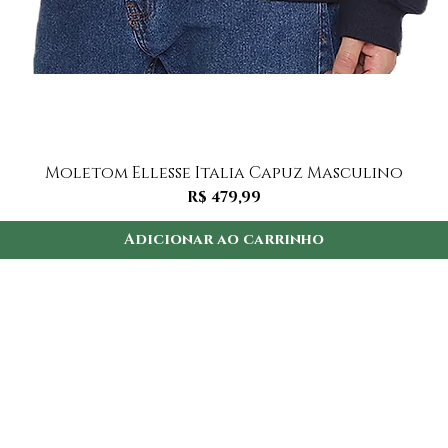
Visualização rápida
Moletom Ellesse Italia Capuz Masculino
Preço
R$ 479,99
Adicionar ao carrinho
Institucional
I
ninas
Como comprar
FA