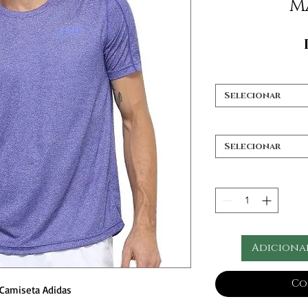
M
Selecionar
Selecionar
Adiciona
Co
Camiseta Adidas