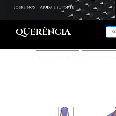
Sobre nós
Ajuda e suporte
QUERÊNCIA
Roupas Femininas
Calçados Fem