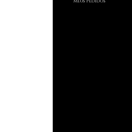
bre nós
Meus Pedidos
porte ao Cliente
de estamos
streamento
ia de Tamanhos
og