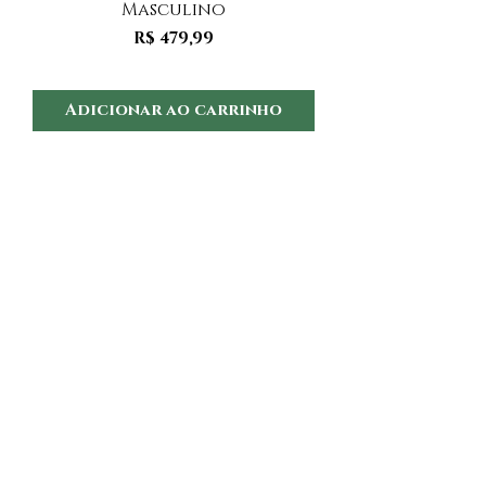
Masculino
Preço
R$ 479,99
Adicionar ao carrinho
Adicionar ao 