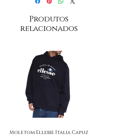
Produtos
relacionados
Moletom Ellesse Italia Capuz
Moletom Ellesse I