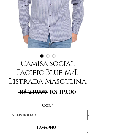
Camisa Social
Pacific Blue M/L
Listrada Masculina
Preço
Preço
 R$ 219,99 
R$ 119,00
normal
promocional
Cor
*
Tamanho
*