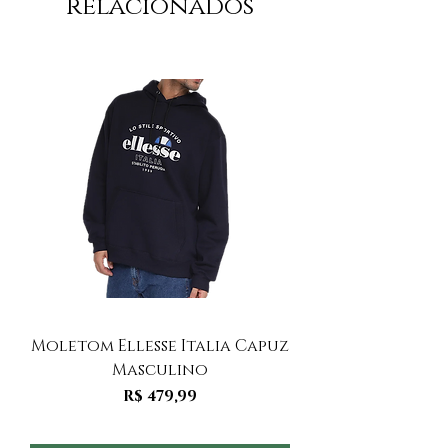
relacionados
Moletom Ellesse Italia Capuz
Moletom Ellesse I
Masculino
Preço
R$ 479,99