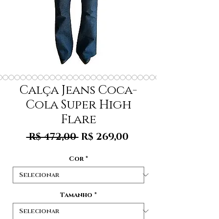
Calça Jeans Coca-
Cola Super High
Flare
Preço
Preço
 R$ 472,00 
R$ 269,00
normal
promocional
Cor
*
Tamanho
*