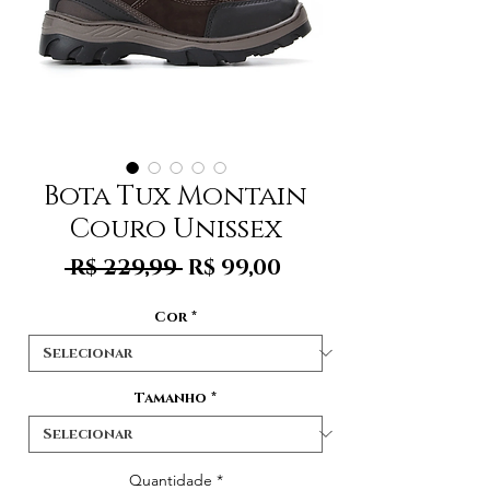
Bota Tux Montain
Couro Unissex
Preço
Preço
 R$ 229,99 
R$ 99,00
normal
promocional
Cor
*
Tamanho
*
Quantidade
*