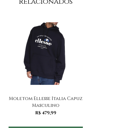
relacionados
Moletom Ellesse Italia Capuz
Moletom Ellesse I
Masculino
Preço
R$ 479,99