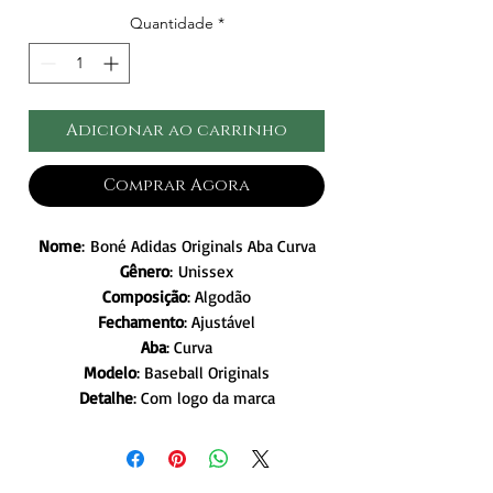
Quantidade
*
Adicionar ao carrinho
Comprar Agora
Nome
: Boné Adidas Originals Aba Curva
Gênero
: Unissex
Composição
: Algodão
Fechamento
: Ajustável
Aba
: Curva
Modelo
: Baseball Originals
Detalhe
: Com logo da marca