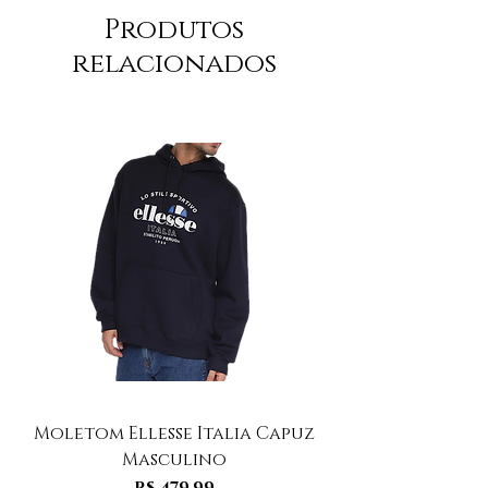
Produtos
relacionados
Moletom Ellesse Italia Capuz
Moletom Ellesse I
Masculino
Preço