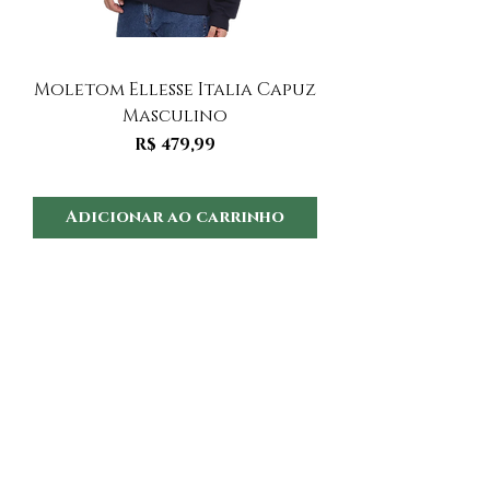
Moletom Ellesse Italia Capuz
Moletom Ellesse I
Masculino
Preço
R$ 479,99
Adicionar ao carrinho
Adicionar ao 