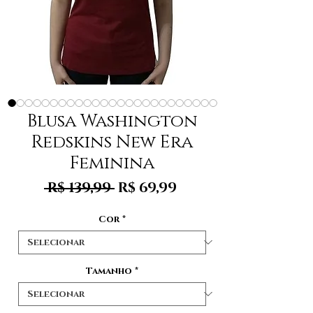
Blusa Washington
Redskins New Era
Feminina
Preço
Preço
 R$ 139,99 
R$ 69,99
normal
promocional
Cor
*
Tamanho
*