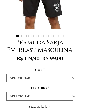
Bermuda Sarja
Everlast Masculina
Preço
Preço
 R$ 149,90 
R$ 99,00
normal
promocional
Cor
*
Tamanho
*
Quantidade
*