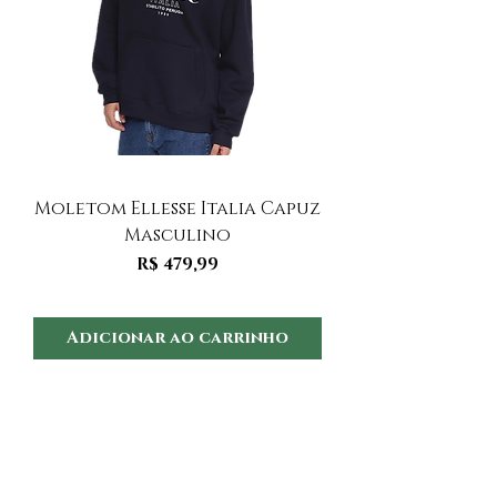
Moletom Ellesse Italia Capuz
Moletom Ellesse I
Masculino
Preço
R$ 479,99
Adicionar ao carrinho
Adicionar ao 