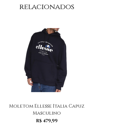
relacionados
Moletom Ellesse Italia Capuz
Moletom Ellesse I
Masculino
Preço
R$ 479,99