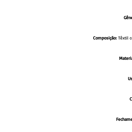
Gên
Composição:
Têxtil 
Materi
U
C
Fechame