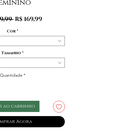
eminino
Preço
Preço
9,99 
R$ 169,99
normal
promocional
Cor
*
Tamanho
*
Quantidade
*
r ao carrinho
mprar Agora