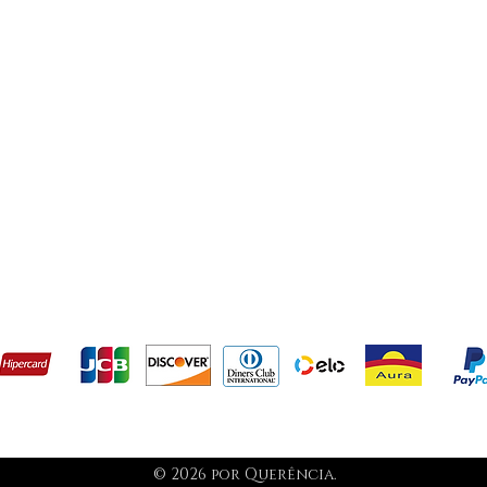
evolução
Termos e condições
s aceitamos como métodos de pagament
© 2026 por Querência.