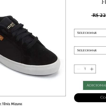
F
 R$ 22
Selecionar
Selecionar
Adiciona
Co
e
: Tênis Mizuno