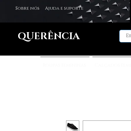
Sobre nós
Ajuda e suporte
QUERÊNCIA
Roupas Femininas
Calçados Fem