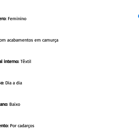
ero:
Feminino
com acabamentos em camurça
al interno:
Têxtil
so
: Dia a dia
ano
: Baixo
nto:
Por cadarços