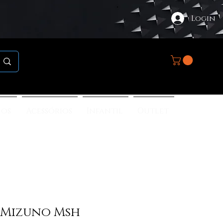
Login
nos
Acessórios
Infantil
Outlet
 Mizuno Msh