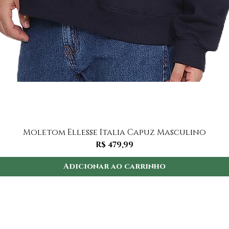
Visualização rápida
Moletom Ellesse Italia Capuz Masculino
Preço
R$ 479,99
Adicionar ao carrinho
Institucional
I