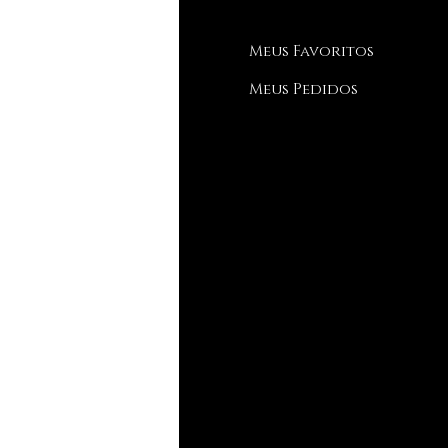
Q
Meus Favoritos
bre nós
Meus Pedidos
porte ao Cliente
de estamos
streamento
ia de Tamanhos
og