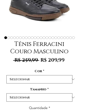
Tênis Ferracini
Couro Masculino
Preço
Preço
 R$ 259,99 
R$ 209,99
normal
promocional
Cor
*
Tamanho
*
Quantidade
*