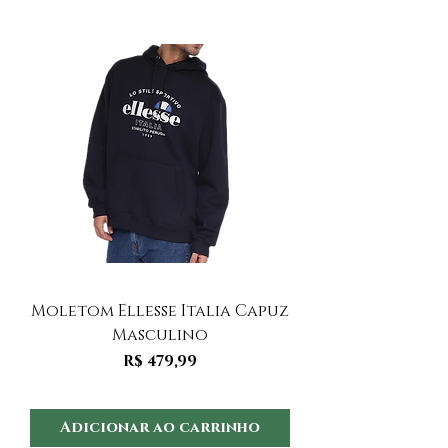
Moletom Ellesse Italia Capuz
Moletom Ellesse I
Masculino
Preço
R$ 479,99
Adicionar ao carrinho
Adicionar ao 