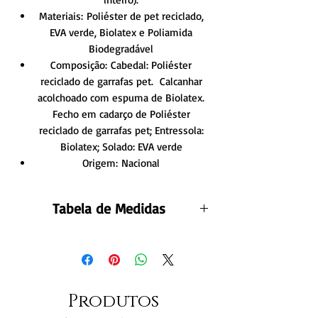
Materiais: Poliéster de pet reciclado,
EVA verde, Biolatex e Poliamida
Biodegradável
Composição: Cabedal: Poliéster
reciclado de garrafas pet. Calcanhar
acolchoado com espuma de Biolatex.
Fecho em cadarço de Poliéster
reciclado de garrafas pet; Entressola:
Biolatex; Solado: EVA verde
Origem: Nacional
Tabela de Medidas
Quer encontrar o tamanho perfeito?
Preparamos medidas do comprimento da
palmilha à prova de dúvidas:
Sneaker Feminino:
Produtos
N°34: 22.7cm;
N°35: 23.4 cm;