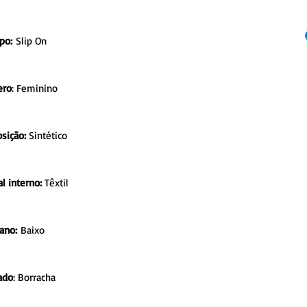
po:
Slip On
ero
: Feminino
sição:
Sintético
l interno:
Têxtil
ano:
Baixo
ado
: Borracha