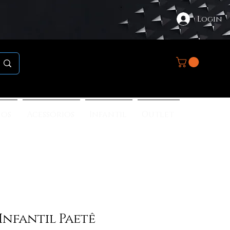
Login
nos
Acessórios
Infantil
Outlet
 Infantil Paetê