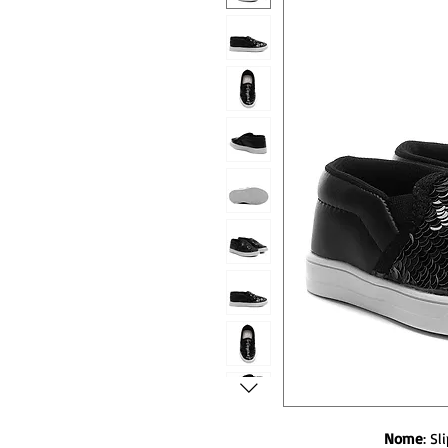
Nome
: Sl