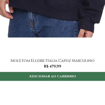
Visualização rápida
Moletom Ellesse Italia Capuz Masculino
Preço
R$ 479,99
Adicionar ao carrinho
Institucional
I