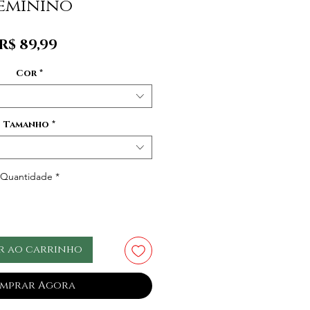
eminino
Preço
R$ 89,99
Cor
*
Tamanho
*
Quantidade
*
r ao carrinho
mprar Agora