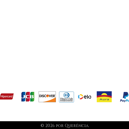
evolução
Termos e condições
s aceitamos como métodos de pagament
© 2026 por Querência.