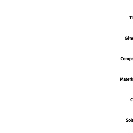
Ti
Gên
Compo
Materia
C
Sol