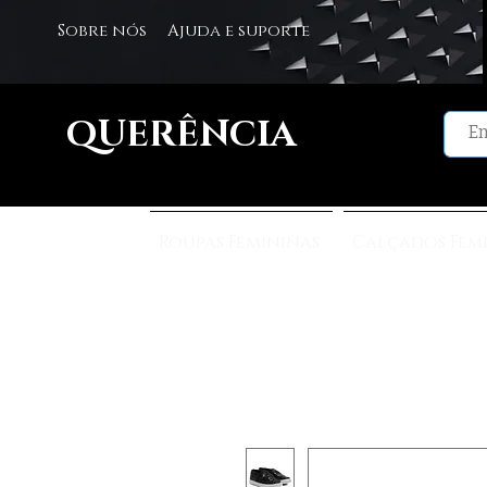
Sobre nós
Ajuda e suporte
QUERÊNCIA
Roupas Femininas
Calçados Fem