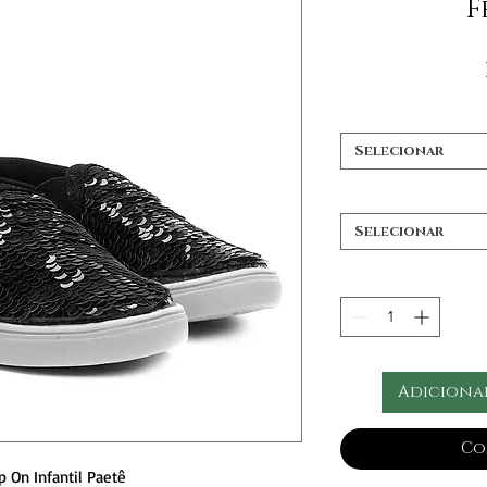
F
Selecionar
Selecionar
Adiciona
Co
ip On Infantil Paetê