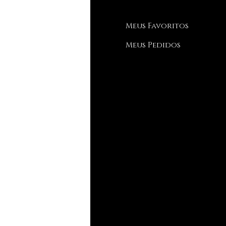
Q
Meus Favoritos
bre nós
Meus Pedidos
porte ao Cliente
de estamos
streamento
ia de Tamanhos
og