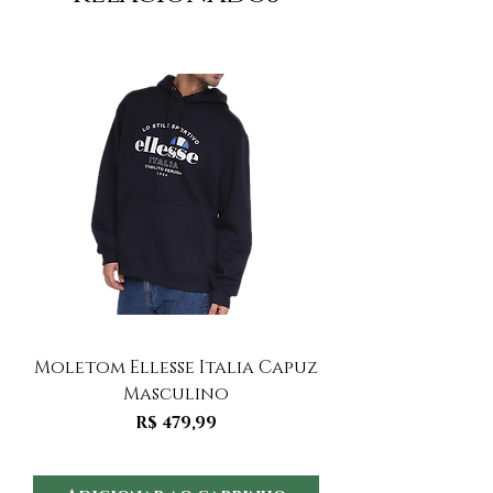
Moletom Ellesse Italia Capuz
Moletom Ellesse I
Masculino
Preço
R$ 479,99