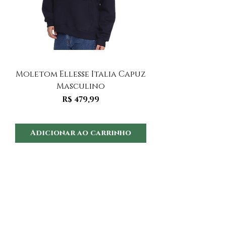
Moletom Ellesse Italia Capuz
Moletom Ellesse I
Masculino
Preço
R$ 479,99
Adicionar ao carrinho
Adicionar ao 