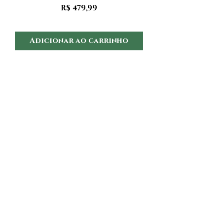
Preço
R$ 479,99
Adicionar ao carrinho
Adicionar ao 