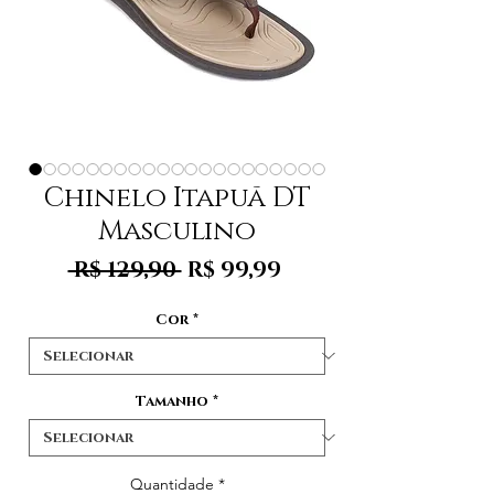
Chinelo Itapuã DT
Masculino
Preço
Preço
 R$ 129,90 
R$ 99,99
normal
promocional
Cor
*
Tamanho
*
Quantidade
*