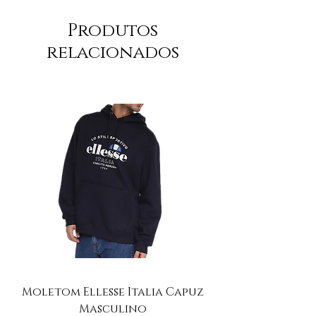
Produtos
relacionados
Moletom Ellesse Italia Capuz
Moletom Ellesse I
Masculino