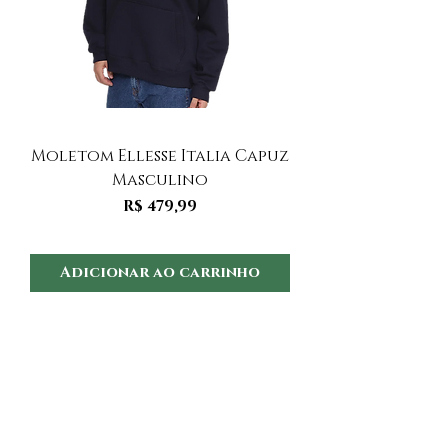
Moletom Ellesse Italia Capuz
Moletom Ellesse I
Masculino
Preço
R$ 479,99
Adicionar ao carrinho
Adicionar ao 