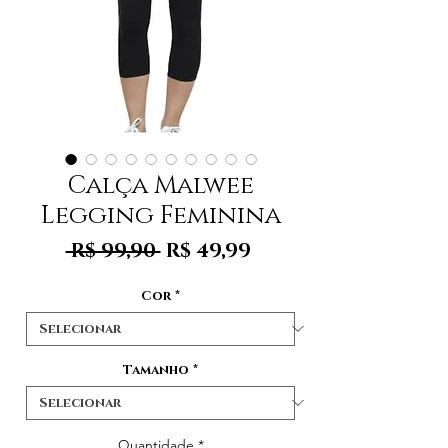
Calça Malwee
Legging Feminina
Preço
Preço
 R$ 99,90 
R$ 49,99
normal
promocional
Cor
*
Tamanho
*
Quantidade
*